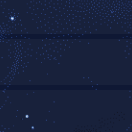
未来能再次为其效力
对前主教练孔蒂的支持，并表示希望未来能够再次为其效力。这
带来了辉煌的成绩，而两人之间深厚的信任与理解，使得卢卡库
讨卢卡库对孔蒂的支持及未来的期望，包括他们之间的合作历史
一表态对于双方以及俱乐部可能产生的影响。
历史
与孔蒂搭档，迅速成为意甲赛场上的一对黄金组合。在孔蒂的战
现帮助球队实现了长时间未能夺冠的梦想，最终以26个进球成为