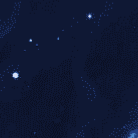
队
段，但双方都没有关闭重聚的大门。近期接受采访时，卢卡库明
源自于过去愉快合作经历，更反映出对未来发展的憧憬。
起工作，会让他们感到更加安心。而对勒克拉来说，再次与孔蒂
们之间建立起来深厚的人际关系基础之上。
其他年轻球员，他们或许会因为看到前辈对于教练的不懈追求，
盼不仅是个人情感，也是对于集体荣誉感的一种追求体现。
热烈。不少足球专家认为，这是一个积极信号，有助于加强球队
兰俱乐部而言，这样的信息传递将吸引更多优秀人才加入，因为