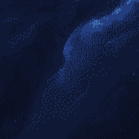
，在当前竞争激烈和变化频繁的大环境中，仅靠昔日成功经验并
行创新和调整，以适应新的挑战。不过，相信无论如何，只要有
，无疑为即将来临的新赛季增添了一份期待。不管结果如何，这
力量所在。
未来能再次为其效力”这一事件，可以看出，两者之间深厚而复杂
立起了一种难以割舍的纽带，从而促使彼此都期待着再度携手共
要不断适应新环境带来的变化。而在这个过程中，相互扶持与理
人追寻自己的目标，实现梦想。