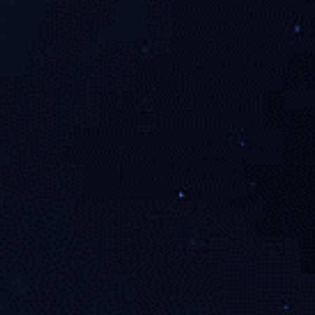
下一篇：
詹俊点评英超赛季最失望球队利物