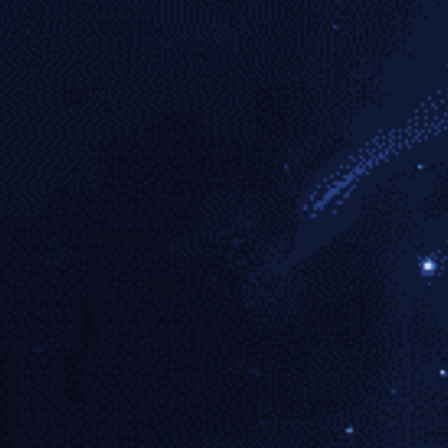
3、希望未来重聚执教团
随着时间推移，虽然目前两人处于不同阶
意毫不犹豫地选择加入。这份期待，不仅
对于许多球员而言，与熟悉且信任的人一
对新的挑战。这样的想法显然也是基于他
同时，这样的一种情感联系也可能会影响
的发展。因此，从某种意义上说，这种期
4、表态引发各方关注
随着这一表态被媒体报道出来，各界反应
成功经验的一种认可。此外，对于国际米
的平台。