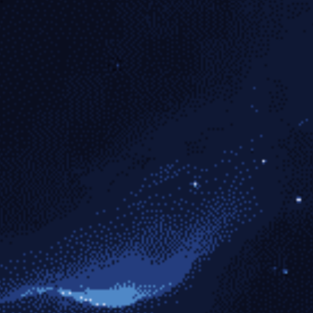
然而，也有人对此持谨慎态度。他们认为
技术层面还是心理建设上，都需要不断进
指导思想，就一定能找到前行方向。
综上所述，此次关于鲁克尔表达支持情况
爱，也让人们看到了足球运动背后的精神
总结：
通过分析“卢卡库表达对孔蒂的支持 希望
度。在经历过共同奋斗之后，他们之间建
从长远来看，无论是个人还是团队，都需
这样积极向上的姿态，将继续激励着更多