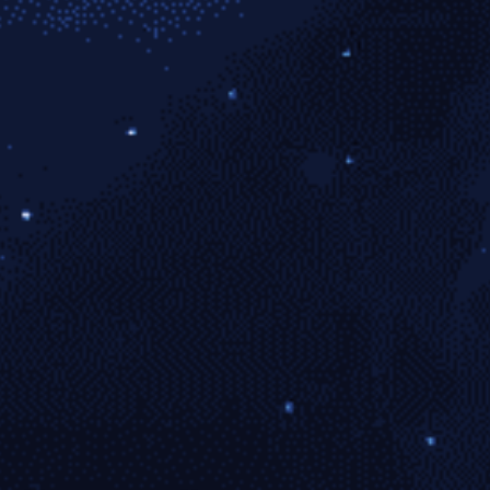
上一篇：
中国女足定于5月18日至6月8日在…
相关推荐文章
切尔西否认挖角皇马后卫卡雷
在最近的转会传闻中，切尔西俱乐部
2026-07-29
战胜波多黎各SGA与狄龙表现
在近期的国际篮球赛中，中国男篮以
2026-07-16