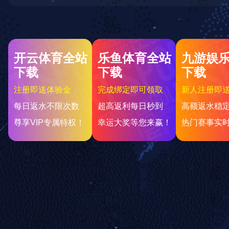
在这段时间内，卢卡库逐渐成为球队核心
具自主权，这也使得两人的关系更加紧密
此外，两人在训练中的互动频繁，孔蒂时
增，也让球迷们见证了一支充满斗志和团
2、孔蒂对职业生涯的重
对于卢卡库来说，孔蒂不仅仅是一个教练
技术水平。通过专门针对他的个人训练方
与此同时，在心理层面上，孔蒂也给予了
库敢于承担更多责任，也使得他在关键时
因此，当谈到未来时，卢卡库提到希望再
路上的重要伙伴。