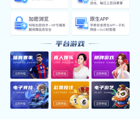
2、阿森纳实力与目标
阿森纳是英超历史悠久且极具竞争力的一支球队，本
赛季他们依然渴望重返巅峰。近年来，在教练和管理
层的共同努力下，球队逐渐构建起了一支年轻而富有
活力的阵容。这些年轻球员不仅技术出色，而且拥有
良好的心理素质，使得阿森纳能够在关键时刻把握机
会。
目前，阿森纳正处于追赶排名榜首的位置，对于他们
来说，每一分都至关重要。因此，这场与西汉姆联的
较量，对他们来说不仅是一次挑战，更是一场必须全
力以赴争取胜利的重要比赛。此外，在面对老牌劲旅
时，他们也希望能发挥出自身优势，与对手进行激烈
拼搏。